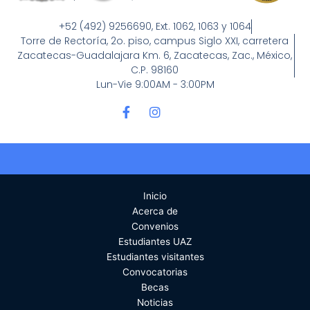
+52 (492) 9256690, Ext. 1062, 1063 y 1064
Torre de Rectoría, 2o. piso, campus Siglo XXI, carretera
Zacatecas-Guadalajara Km. 6, Zacatecas, Zac., México,
C.P. 98160
Lun-Vie 9:00AM - 3:00PM
F
I
a
n
c
s
e
t
b
a
o
g
o
r
Inicio
k
a
-
m
Acerca de
f
Convenios
Estudiantes UAZ
Estudiantes visitantes
Convocatorias
Becas
Noticias